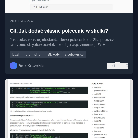
•
28.01.2022
PL
Git. Jak dodać własne polecenie w shellu?
Jak dodać własne, niestandardowe polecenie do Gita poprzez
tworzenie skryptów powłoki i konfigurację zmiennej PATH.
bash
git
shell
Skrypty
środowisko
Piotr Kowalski
0
0