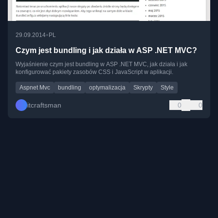
•
29.09.2014
PL
Czym jest bundling i jak działa w ASP .NET MVC?
Wyjaśnienie czym jest bundling w ASP .NET MVC, jak działa i jak
konfigurować pakiety zasobów CSS i JavaScript w aplikacji.
Aspnet Mvc
bundling
optymalizacja
Skrypty
Style
itcraftsman
0
0