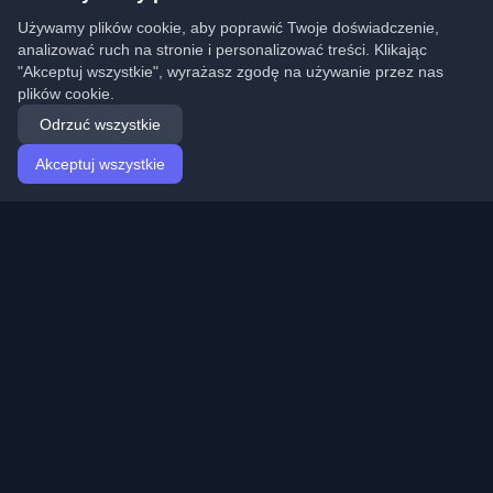
Używamy plików cookie, aby poprawić Twoje doświadczenie,
analizować ruch na stronie i personalizować treści. Klikając
"Akceptuj wszystkie", wyrażasz zgodę na używanie przez nas
plików cookie.
Odrzuć wszystkie
Akceptuj wszystkie
Strona główna
Artykuły
Polish (Polski)
Logowanie
Odkryj najlepsze osobiste blogi deweloperskie i artykuły
z całego świata. Bądź na bieżąco z najnowszymi
trendami, tutorialami i spostrzeżeniami ze społeczności
deweloperów.