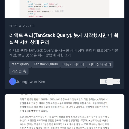
•
2025. 4. 26.
KO
리액트 쿼리(TanStack Query), 늦게 시작했지만 더 확
실한 서버 상태 관리
리액트 쿼리(TanStack Query)를 사용한 서버 상태 관리의 필요성과 기본
개념, 로딩 및 오류 처리 방법에 대한 소개
react query
Tanstack Query
비동기 데이터
서버 상태 관리
커스텀 훅
Jeonghwan Kim
0
0