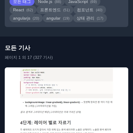
모든 태그
Node.js
JavaScript
(88)
(69)
React
프론트엔드
컴포넌트
(62)
(51)
(40)
angularjs
angular
상태 관리
(20)
(19)
(17)
모든 기사
페이지 1 의 17 (327 기사)