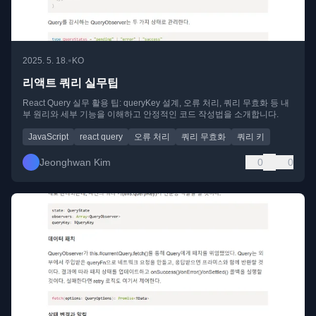
•
2025. 5. 18.
KO
리액트 쿼리 실무팁
React Query 실무 활용 팁: queryKey 설계, 오류 처리, 쿼리 무효화 등 내
부 원리와 세부 기능을 이해하고 안정적인 코드 작성법을 소개합니다.
JavaScript
react query
오류 처리
쿼리 무효화
쿼리 키
Jeonghwan Kim
0
0