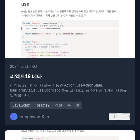
•
2024. 5. 11.
KO
리액트19 베타
리액트 19 베타의 새로운 기능인 Action, useActionState,
useFormStatus, useOptimistic 훅을 살펴보고 폼 상태 관리 개선 사항을
알아봅니다.
JavaScript
React19
액션
폼
훅
Jeonghwan Kim
0
0