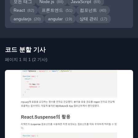
모든 태그
Node.js
JavaScript
(88)
(69)
React
프론트엔드
컴포넌트
(62)
(51)
(40)
angularjs
angular
상태 관리
(20)
(19)
(17)
코드 분할 기사
페이지 1 의 1 (2 기사)