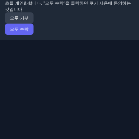
츠를 개인화합니다. "모두 수락"을 클릭하면 쿠키 사용에 동의하는
것입니다.
모두 거부
모두 수락
홈
기사
Korean (한국어)
로그인
전 세계 최고의 개인 개발자 블로그와 기사를 발견하세요.
개발자 커뮤니티의 최신 트렌드, 튜토리얼 및 인사이트로
최신 상태를 유지하세요.