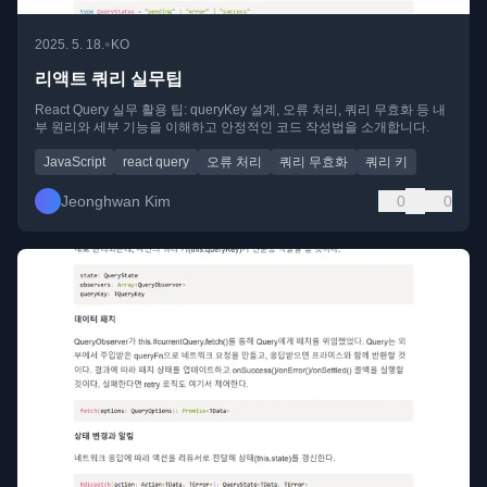
•
2025. 5. 18.
KO
리액트 쿼리 실무팁
React Query 실무 활용 팁: queryKey 설계, 오류 처리, 쿼리 무효화 등 내
부 원리와 세부 기능을 이해하고 안정적인 코드 작성법을 소개합니다.
JavaScript
react query
오류 처리
쿼리 무효화
쿼리 키
Jeonghwan Kim
0
0