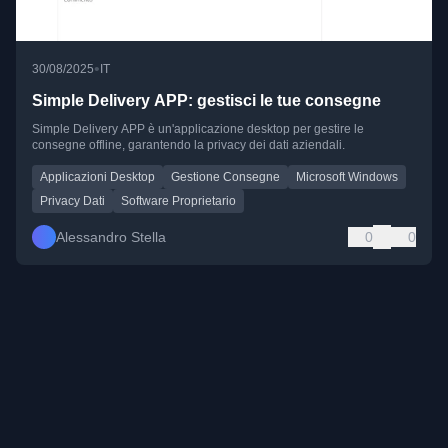
•
30/08/2025
IT
Simple Delivery APP: gestisci le tue consegne
Simple Delivery APP è un'applicazione desktop per gestire le
consegne offline, garantendo la privacy dei dati aziendali.
Applicazioni Desktop
Gestione Consegne
Microsoft Windows
Privacy Dati
Software Proprietario
Alessandro Stella
0
0