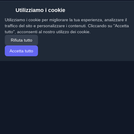
Utilizziamo i cookie
Utilizziamo i cookie per migliorare la tua esperienza, analizzare il
traffico del sito e personalizzare i contenuti. Cliccando su "Accetta
tutto", acconsenti al nostro utilizzo dei cookie.
Rifiuta tutto
Accetta tutto
Home
Articoli
Italian (Italiano)
Accesso
Scopri i migliori blog personali di sviluppatori e articoli
da tutto il mondo. Rimani aggiornato con le ultime
tendenze, tutorial e approfondimenti della comunità di