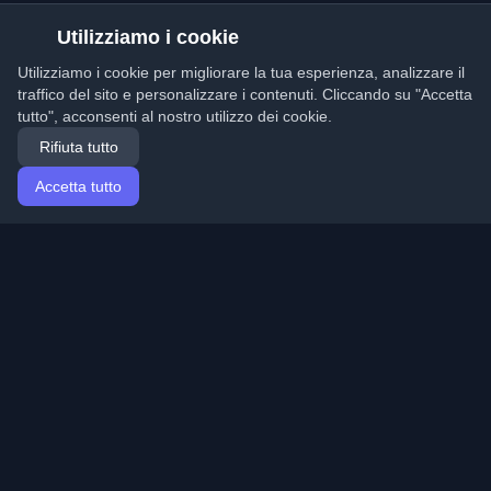
Utilizziamo i cookie
Utilizziamo i cookie per migliorare la tua esperienza, analizzare il
traffico del sito e personalizzare i contenuti. Cliccando su "Accetta
tutto", acconsenti al nostro utilizzo dei cookie.
Rifiuta tutto
Accetta tutto
Home
Articoli
Italian (Italiano)
Accesso
Scopri i migliori blog personali di sviluppatori e articoli
da tutto il mondo. Rimani aggiornato con le ultime
tendenze, tutorial e approfondimenti della comunità di