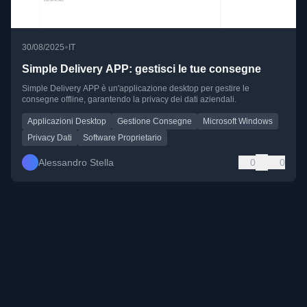
•
30/08/2025
IT
Simple Delivery APP: gestisci le tue consegne
Simple Delivery APP è un'applicazione desktop per gestire le
consegne offline, garantendo la privacy dei dati aziendali.
Applicazioni Desktop
Gestione Consegne
Microsoft Windows
Privacy Dati
Software Proprietario
Alessandro Stella
0
0