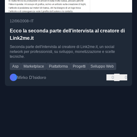
•
12/06/2008
IT
Ecco la seconda parte dell’intervista al creatore di
Link2me.it
Seconda parte dell'intervista al creatore di Link2me.it, un social
network per professionisti, su sviluppo, monetizzazione e scelte
tecniche.
Asp
Marketplace
Piattaforma
Progetti
Sviluppo Web
Mirko D’Isidoro
0
0