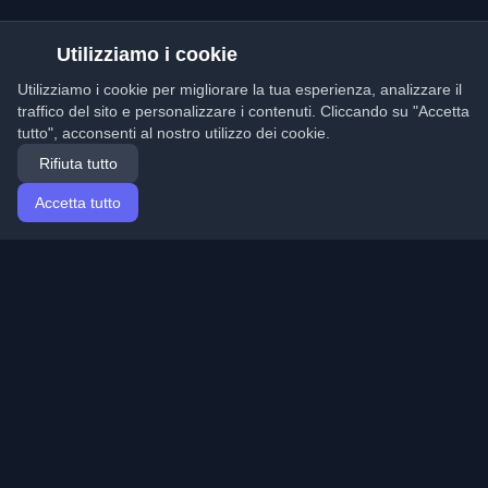
Utilizziamo i cookie
Utilizziamo i cookie per migliorare la tua esperienza, analizzare il
traffico del sito e personalizzare i contenuti. Cliccando su "Accetta
tutto", acconsenti al nostro utilizzo dei cookie.
Rifiuta tutto
Accetta tutto
Home
Articoli
Italian (Italiano)
Accesso
Scopri i migliori blog personali di sviluppatori e articoli
da tutto il mondo. Rimani aggiornato con le ultime
tendenze, tutorial e approfondimenti della comunità di