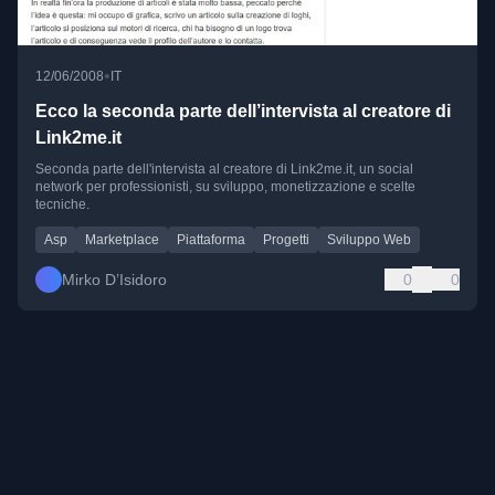
•
12/06/2008
IT
Ecco la seconda parte dell’intervista al creatore di
Link2me.it
Seconda parte dell'intervista al creatore di Link2me.it, un social
network per professionisti, su sviluppo, monetizzazione e scelte
tecniche.
Asp
Marketplace
Piattaforma
Progetti
Sviluppo Web
Mirko D’Isidoro
0
0