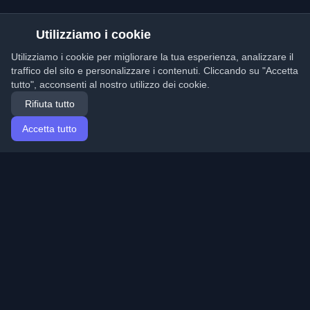
Utilizziamo i cookie
Utilizziamo i cookie per migliorare la tua esperienza, analizzare il
traffico del sito e personalizzare i contenuti. Cliccando su "Accetta
tutto", acconsenti al nostro utilizzo dei cookie.
Rifiuta tutto
Accetta tutto
Home
Articoli
Italian (Italiano)
Accesso
Scopri i migliori blog personali di sviluppatori e articoli
da tutto il mondo. Rimani aggiornato con le ultime
tendenze, tutorial e approfondimenti della comunità di