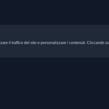
zare il traffico del sito e personalizzare i contenuti. Cliccando s
Link rapidi
Articoli
ersonali di sviluppatori e articoli
ani aggiornato con le ultime
Blog