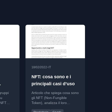
•
18/02/2022
IT
NFT: cosa sono e i
principali casi d’uso
NFT
gruppi
Articolo che spiega cosa sono
su
gli NFT (Non-Fungible
 NFT
Token), analizza il loro
so,
mercato, i casi d'uso principali