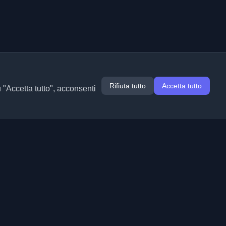
Rifiuta tutto
Accetta tutto
u "Accetta tutto", acconsenti
Estensioni
Informazioni
Chrome
Chi siamo
Edge
Contatto
(in arrivo)