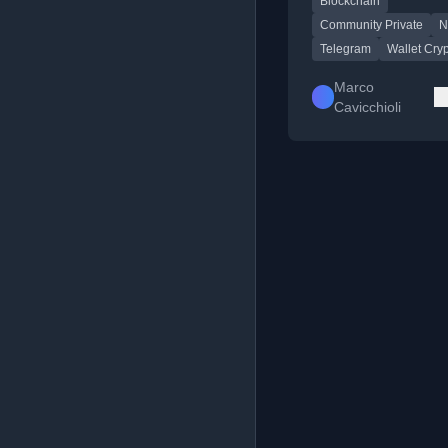
Blockchain
sfruttando il wallet in
la blockchain TON.
Community Private
N
Telegram
Wallet Cry
Marco
Cavicchioli