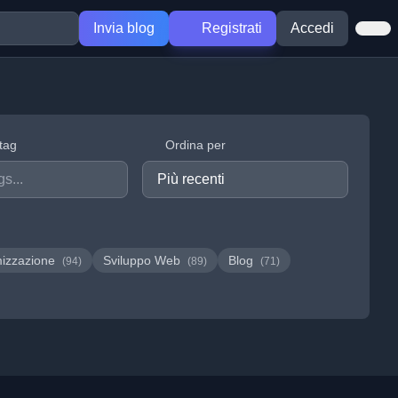
Invia blog
Registrati
Accedi
 tag
Ordina per
mizzazione
Sviluppo Web
Blog
(94)
(89)
(71)