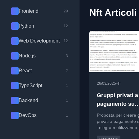
Nft Articoli
Frontend
29
Python
12
Web Development
12
Node.js
3
React
2
•
26/03/2025
IT
TypeScript
1
Gruppi privati a
Backend
1
pagamento su
Telegram con 
DevOps
Proposta per creare 
1
privati a pagamento 
Telegram utilizzando
come chiave d'acces