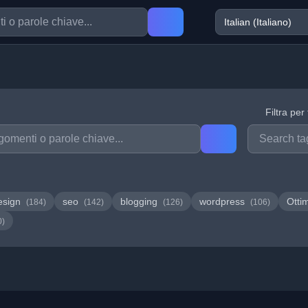
Filtra per
esign
seo
blogging
wordpress
Otti
(184)
(142)
(126)
(106)
0)