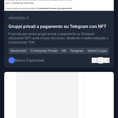
•
26/03/2025
IT
Gruppi privati a pagamento su Telegram con NFT
Proposta per creare gruppi privati a pagamento su Telegram
utilizzando NFT come chiave d'accesso, sfruttando il wallet integrato e
la blockchain TON.
Blockchain
Community Private
Nft
Telegram
Wallet Crypto
Marco Cavicchioli
0
0