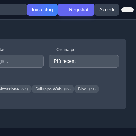
Invia blog
Registrati
Accedi
 tag
Ordina per
mizzazione
Sviluppo Web
Blog
(94)
(89)
(71)