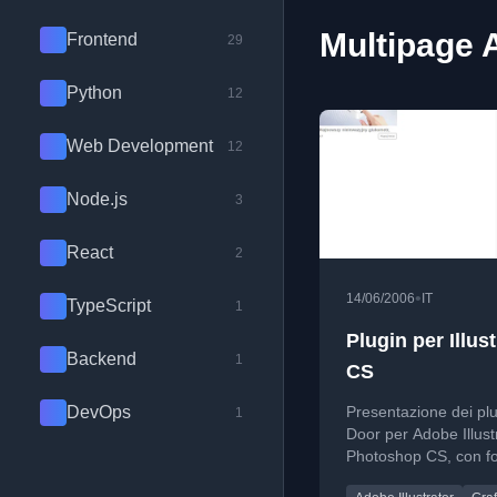
Multipage A
Frontend
29
Python
12
Web Development
12
Node.js
3
React
2
•
14/06/2006
IT
TypeScript
1
Plugin per Illust
Backend
1
CS
DevOps
Presentazione dei pl
1
Door per Adobe Illust
Photoshop CS, con f
Multipage 3 per gesti