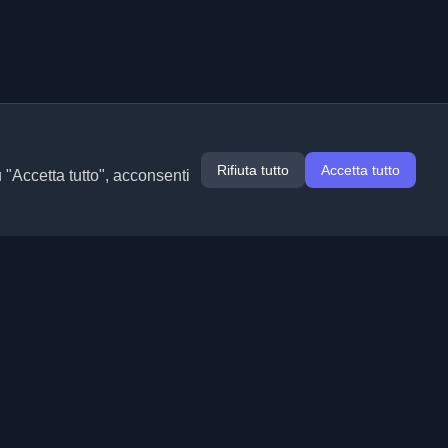
Rifiuta tutto
Accetta tutto
u "Accetta tutto", acconsenti
Estensioni
Informazioni
Chrome
Chi siamo
Edge
Contatto
(in arrivo)