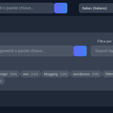
Filtra per
esign
seo
blogging
wordpress
Otti
(184)
(142)
(126)
(106)
0)