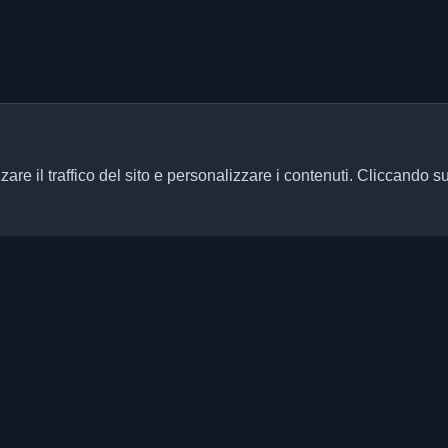
zare il traffico del sito e personalizzare i contenuti. Cliccando s
Link rapidi
Articoli
ersonali di sviluppatori e articoli
ani aggiornato con le ultime
Blog