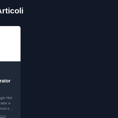
rticoli
rator
ugin Hot
rator e
ocus su
re più