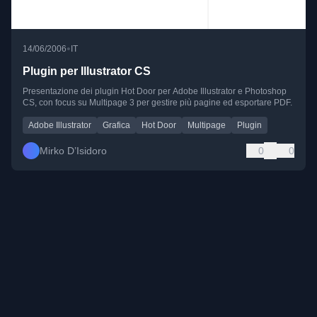
•
14/06/2006
IT
Plugin per Illustrator CS
Presentazione dei plugin Hot Door per Adobe Illustrator e Photoshop
CS, con focus su Multipage 3 per gestire più pagine ed esportare PDF.
Adobe Illustrator
Grafica
Hot Door
Multipage
Plugin
Mirko D’Isidoro
0
0