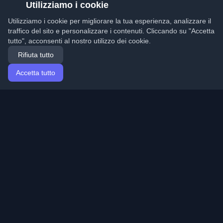
Utilizziamo i cookie
Utilizziamo i cookie per migliorare la tua esperienza, analizzare il
traffico del sito e personalizzare i contenuti. Cliccando su "Accetta
tutto", acconsenti al nostro utilizzo dei cookie.
Rifiuta tutto
Accetta tutto
Home
Articoli
Italian (Italiano)
Accesso
Scopri i migliori blog personali di sviluppatori e articoli
da tutto il mondo. Rimani aggiornato con le ultime
tendenze, tutorial e approfondimenti della comunità di
sviluppatori.