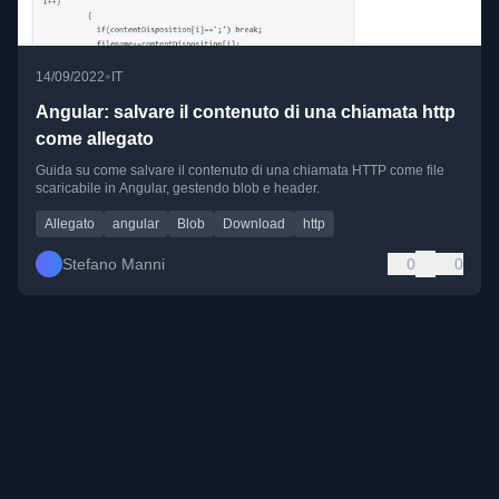
•
14/09/2022
IT
Angular: salvare il contenuto di una chiamata http
come allegato
Guida su come salvare il contenuto di una chiamata HTTP come file
scaricabile in Angular, gestendo blob e header.
Allegato
angular
Blob
Download
http
Stefano Manni
0
0