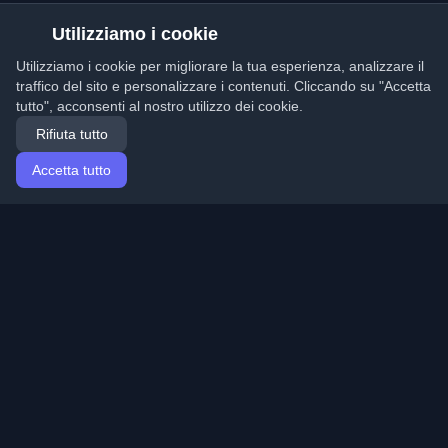
Utilizziamo i cookie
Utilizziamo i cookie per migliorare la tua esperienza, analizzare il
traffico del sito e personalizzare i contenuti. Cliccando su "Accetta
tutto", acconsenti al nostro utilizzo dei cookie.
Rifiuta tutto
Accetta tutto
Home
Articoli
Italian (Italiano)
Accesso
Scopri i migliori blog personali di sviluppatori e articoli
da tutto il mondo. Rimani aggiornato con le ultime
tendenze, tutorial e approfondimenti della comunità di