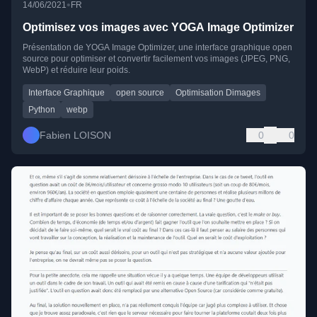
•
14/06/2021
FR
Optimisez vos images avec YOGA Image Optimizer
Présentation de YOGA Image Optimizer, une interface graphique open
source pour optimiser et convertir facilement vos images (JPEG, PNG,
WebP) et réduire leur poids.
Interface Graphique
open source
Optimisation Dimages
Python
webp
Fabien LOISON
0
0