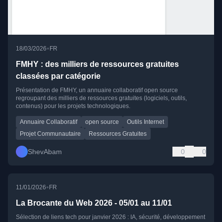
•
18/03/2026
FR
FMHY : des milliers de ressources gratuites
classées par catégorie
Présentation de FMHY, un annuaire collaboratif open source
regroupant des milliers de ressources gratuites (logiciels, outils,
contenus) pour les projets technologiques.
Annuaire Collaboratif
open source
Outils Internet
Projet Communautaire
Ressources Gratuites
ShevAbam
0
0
•
11/01/2026
FR
La Brocante du Web 2026 - 05/01 au 11/01
Sélection de liens tech pour janvier 2026 : IA, sécurité, développement