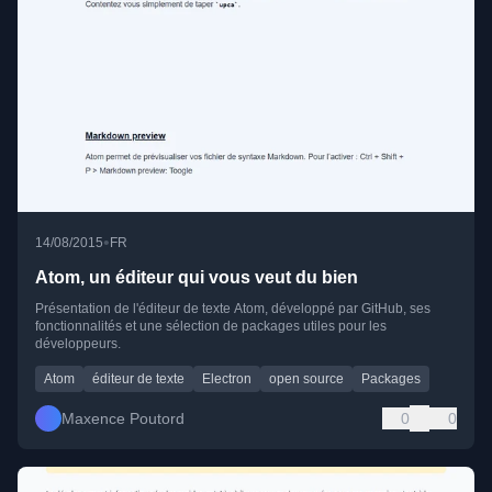
•
14/08/2015
FR
Atom, un éditeur qui vous veut du bien
Présentation de l'éditeur de texte Atom, développé par GitHub, ses
fonctionnalités et une sélection de packages utiles pour les
développeurs.
Atom
éditeur de texte
Electron
open source
Packages
Maxence Poutord
0
0