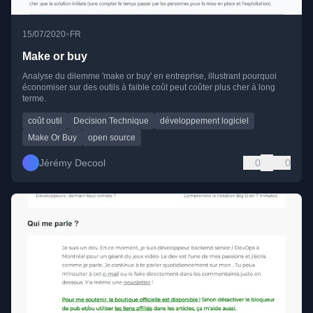
•
15/07/2020
FR
Make or buy
Analyse du dilemme 'make or buy' en entreprise, illustrant pourquoi
économiser sur des outils à faible coût peut coûter plus cher à long
terme.
coût outil
Decision Technique
développement logiciel
Make Or Buy
open source
Jérémy Decool
0
0