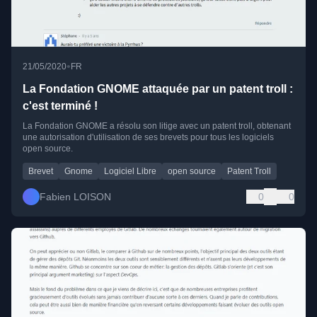
•
21/05/2020
FR
La Fondation GNOME attaquée par un patent troll :
c'est terminé !
La Fondation GNOME a résolu son litige avec un patent troll, obtenant
une autorisation d'utilisation de ses brevets pour tous les logiciels
open source.
Brevet
Gnome
Logiciel Libre
open source
Patent Troll
Fabien LOISON
0
0