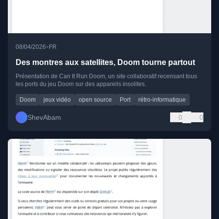
•
08/04/2026
FR
Des montres aux satellites, Doom tourne partout
Présentation de Can It Run Doom, un site collaboratif recensant tous
les ports du jeu Doom sur des appareils insolites.
Doom
jeux vidéo
open source
Port
rétro-informatique
ShevAbam
0
0