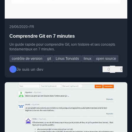
•
29/06/2020
FR
Comprendre Git en 7 minutes
Un guide rapide pour comprendre Git, son histoire et ses concepts
fondamentaux en 7 minutes.
contrôle de version
git
Linus Torvalds
linux
open source
Je suis un dev
0
0