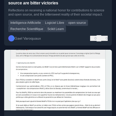
source are bitter victories
Reflections on receiving a national honor for contributions to science
and open source, and the bittersweet reality of their societal impact.
Intelligence Artificielle
Logiciel Libre
open source
Recherche Scientifique
Scikit Learn
Gael Varoquaux
0
0