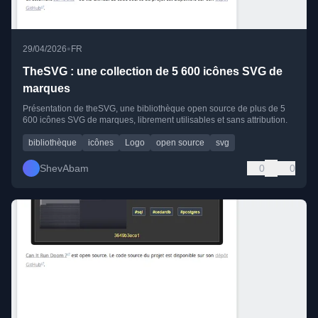
•
29/04/2026
FR
TheSVG : une collection de 5 600 icônes SVG de
marques
Présentation de theSVG, une bibliothèque open source de plus de 5
600 icônes SVG de marques, librement utilisables et sans attribution.
bibliothèque
icônes
Logo
open source
svg
ShevAbam
0
0