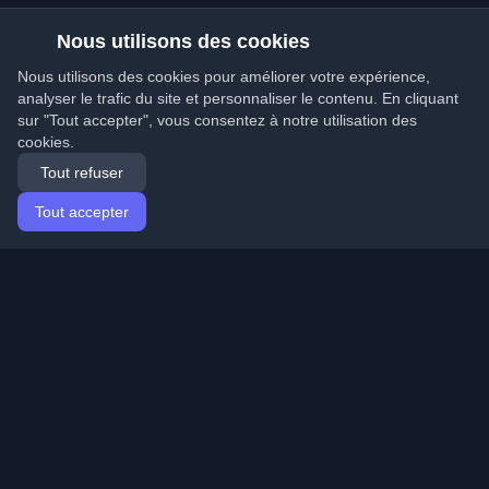
Nous utilisons des cookies
Nous utilisons des cookies pour améliorer votre expérience,
analyser le trafic du site et personnaliser le contenu. En cliquant
sur "Tout accepter", vous consentez à notre utilisation des
cookies.
Tout refuser
Tout accepter
Accueil
Articles
French (Français)
Connexion
Découvrez les meilleurs blogs personnels de
développeurs et articles du monde entier. Restez à jour