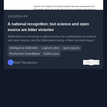
•
10/10/2025
FR
A national recognition; but science and open
source are bitter victories
Reflections on receiving a national honor for contributions to science
and open source, and the bittersweet reality of their societal impact.
Intelligence Artificielle
Logiciel Libre
open source
Recherche Scientifique
Scikit Learn
Gael Varoquaux
0
0