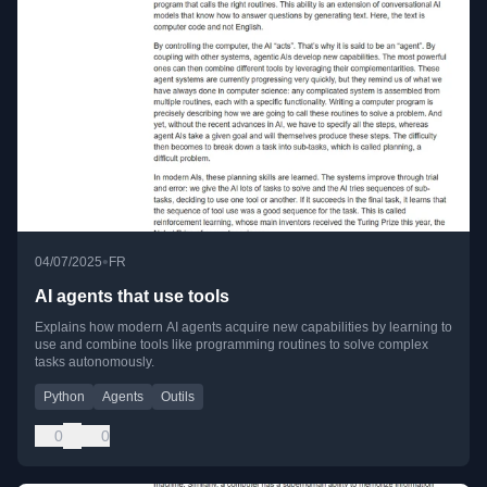
•
04/07/2025
FR
AI agents that use tools
Explains how modern AI agents acquire new capabilities by learning to
use and combine tools like programming routines to solve complex
tasks autonomously.
Python
Agents
Outils
0
0