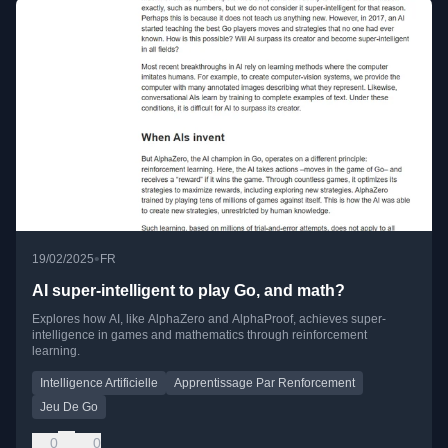
•
19/02/2025
FR
AI super-intelligent to play Go, and math?
Explores how AI, like AlphaZero and AlphaProof, achieves super-
intelligence in games and mathematics through reinforcement
learning.
Intelligence Artificielle
Apprentissage Par Renforcement
Jeu De Go
0
0