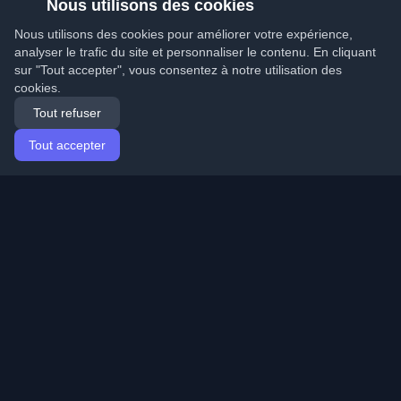
Nous utilisons des cookies
Nous utilisons des cookies pour améliorer votre expérience,
analyser le trafic du site et personnaliser le contenu. En cliquant
sur "Tout accepter", vous consentez à notre utilisation des
cookies.
Tout refuser
Tout accepter
Accueil
Articles
French (Français)
Connexion
Découvrez les meilleurs blogs personnels de
développeurs et articles du monde entier. Restez à jour
avec les dernières tendances, tutoriels et insights de la
communauté de développeurs.