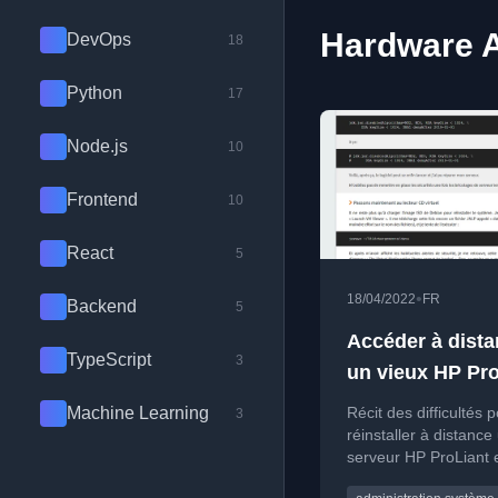
Hardware A
DevOps
18
Python
17
Node.js
10
Frontend
10
React
5
•
18/04/2022
FR
Backend
5
Accéder à dista
TypeScript
3
un vieux HP Pro
MicroServer en 
Machine Learning
Récit des difficultés 
3
quelle galère !
réinstaller à distance
serveur HP ProLiant 
raison de problèmes