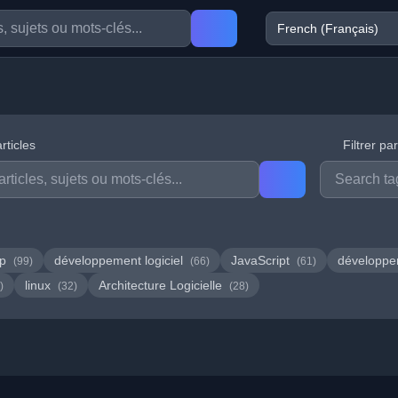
rticles
Filtrer pa
hp
développement logiciel
JavaScript
développ
(99)
(66)
(61)
linux
Architecture Logicielle
)
(32)
(28)