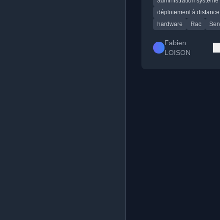
administration système
sécurité obsolète sur
d'accès distant.
déploiement à distance
hardware
Rac
Ser
Fabien
LOISON