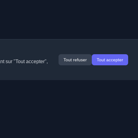
Tout refuser
Tout accepter
nt sur "Tout accepter",
Extensions
Informations
Chrome
À propos de nous