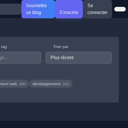
Soumettre
Se
un blog
S'inscrire
connecter
r tag
Trier par
ement web
développement
(44)
(41)