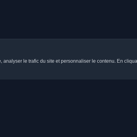
analyser le trafic du site et personnaliser le contenu. En cliqua
Liens rapides
Articles
rs blogs personnels de