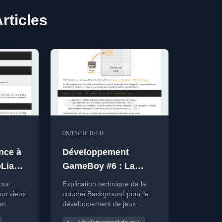
rticles
•
05/12/2018
FR
nce à
Développement
Liant
GameBoy #6 : La
2022 :
couche
pour
Explication technique de la
« Background »
 un vieux
couche Background pour le
en
développement de jeux
 de
GameBoy en C avec GBDK,