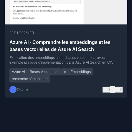
•
23/01/2026
FR
Azure AI - Comprendre les embeddings et les
bases vectorielles de Azure AI Search
Explication des embeddings et des bases vectorielles, avec un
exemple pratique d'implémentation dans Azure AI Search en C#.
Azure AI
Bases Vectorielles
c
Embeddings
recherche sémantique
Olivier
0
0