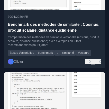
•
30/01/2026
FR
Benchmark des méthodes de similarité : Cosinus,
produit scalaire, distance euclidienne
Comparaison des méthodes de similarité vectorielle (cosinus, produit
scalaire, distance euclidienne) avec exemples en C# et
recommandations pour Qdrant.
Bases Vectorielles
benchmark
c
similarité
Vecteurs
Olivier
0
0