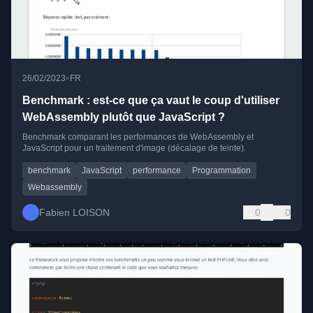
•
26/02/2023
FR
Benchmark : est-ce que ça vaut le coup d'utiliser
WebAssembly plutôt que JavaScript ?
Benchmark comparant les performances de WebAssembly et
JavaScript pour un traitement d'image (décalage de teinte).
benchmark
JavaScript
performance
Programmation
Webassembly
Fabien LOISON
0
0