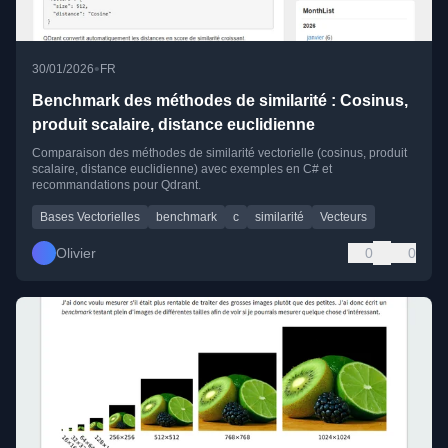
•
30/01/2026
FR
Benchmark des méthodes de similarité : Cosinus,
produit scalaire, distance euclidienne
Comparaison des méthodes de similarité vectorielle (cosinus, produit
scalaire, distance euclidienne) avec exemples en C# et
recommandations pour Qdrant.
Bases Vectorielles
benchmark
c
similarité
Vecteurs
Olivier
0
0