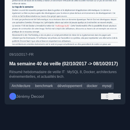
•
09/10/2017
FR
Ma semaine 40 de veille (02/10/2017 -> 08/10/2017)
Résumé hebdomadaire de veille IT : MySQL 8, Docker, architectures
événementielles, et actualités tech.
Architecture
benchmark
développement
docker
mysql
Jérémy Decool
0
0