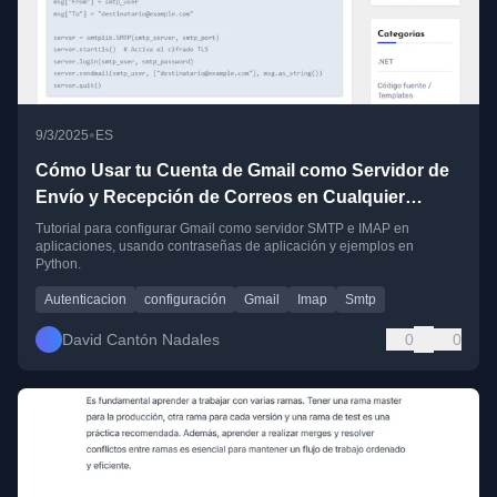
•
9/3/2025
ES
Cómo Usar tu Cuenta de Gmail como Servidor de
Envío y Recepción de Correos en Cualquier
Aplicación
Tutorial para configurar Gmail como servidor SMTP e IMAP en
aplicaciones, usando contraseñas de aplicación y ejemplos en
Python.
Autenticacion
configuración
Gmail
Imap
Smtp
David Cantón Nadales
0
0