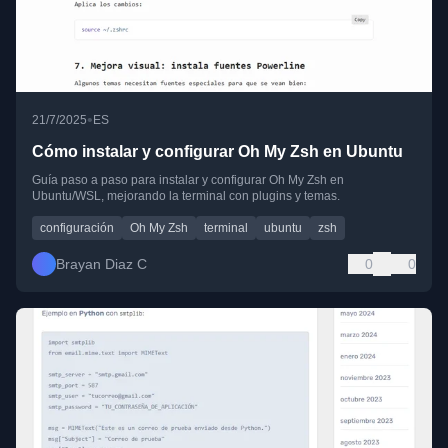
•
21/7/2025
ES
Cómo instalar y configurar Oh My Zsh en Ubuntu
Guía paso a paso para instalar y configurar Oh My Zsh en
Ubuntu/WSL, mejorando la terminal con plugins y temas.
configuración
Oh My Zsh
terminal
ubuntu
zsh
Brayan Diaz C
0
0