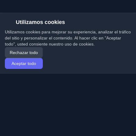
Utilizamos cookies
Utilizamos cookies para mejorar su experiencia, analizar el tráfico
del sitio y personalizar el contenido. Al hacer clic en "Aceptar
todo", usted consiente nuestro uso de cookies.
Rechazar todo
Aceptar todo
Inicio
Artículos
Spanish (Español)
Iniciar sesión
Descubre los mejores blogs personales de
desarrolladores y artículos de todo el mundo. Mantente