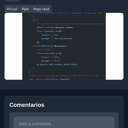
#crud
#jwt
#api rest
Comentarios