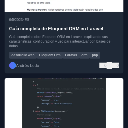
•
9/5/2023
ES
Guía completa de Eloquent ORM en Laravel
Guía completa sobre Eloquent ORM en Laravel, explicando sus
características, configuración y uso para interactuar con bases de
datos.
desarrollo web
Eloquent Orm
Laravel
orm
php
Andrés Ledo
0
0