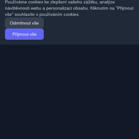
Používáme cookies ke zlepšení vašeho zážitku, analýze
návštěvnosti webu a personalizaci obsahu. Kliknutím na "Přijmout
vše" souhlasíte s používáním cookies.
Odmítnout vše
Přijmout vše
Domů
Články
Czech (Čeština)
Přihlášení
Objevte nejlepší osobní vývojářské blogy a články z
celého světa. Zůstaňte v obraze s nejnovějšími trendy,
tutoriály a poznatky z vývojářské komunity.