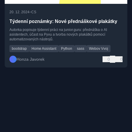
•
20. 12. 2024
CS
Týdenní poznámky: Nové přednáškové plakátky
Autorka popisuje týdenní práci na junior.guru: přednáška o AI
asistentech, účast na Pyvu a tvorba nových plakátků pomocí
automatizovaných nástrojů.
bootstrap
Home Assistant
Python
sass
Webov Vvoj
Honza Javorek
0
0