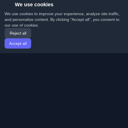
We use cookies
We use cookies to improve your experience, analyze site traffic,
and personalize content. By clicking "Accept all", you consent to
our use of cookies.
Reject all
Accept all
Home
Articles
English
Login
Discover the best personal developer blogs and articles
from around the world. Stay updated with the latest
trends, tutorials, and insights from the developer
community.