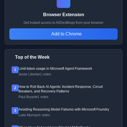
Browser Extension
Get instant access to AllDevBlogs from your browser
Add to Chrome
Top of the Week
Limit token usage in Microsoft Agent Framework
1
Jesse Liberty
•
1 votes
How to Roll Back AI Agents: Incident Response, Circuit
2
Breakers, and Recovery Patterns
Paul Bryant
•
1 votes
Avoiding Reasoning Model Failures with Microsoft Foundry
3
Luke Murray
•
1 votes