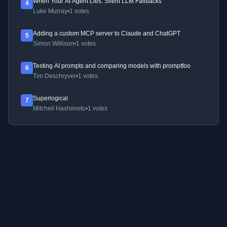
When Your AI Agent Lies: Silent LLM Fallbacks
4
Luke Murray
•
1 votes
Adding a custom MCP server to Claude and ChatGPT
5
Simon Willison
•
1 votes
Testing AI prompts and comparing models with promptfoo
6
Tim Deschryver
•
1 votes
Superlogical
7
Mitchell Hashimoto
•
1 votes