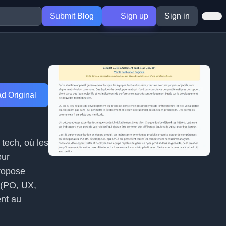
Submit Blog
Sign up
Sign in
d Original
 tech, où les
eur
propose
 (PO, UX,
ent au