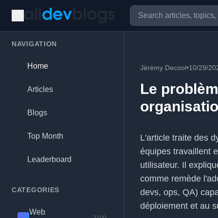
NAVIGATION
Home
Jérémy Decool
•
10/29/20
Le problème
Articles
organisati
Blogs
Top Month
L'article traite des
équipes travaillent e
Leaderboard
utilisateur. Il expl
comme remède l'adop
CATEGORIES
devs, ops, QA) capa
déploiement et au sui
Web