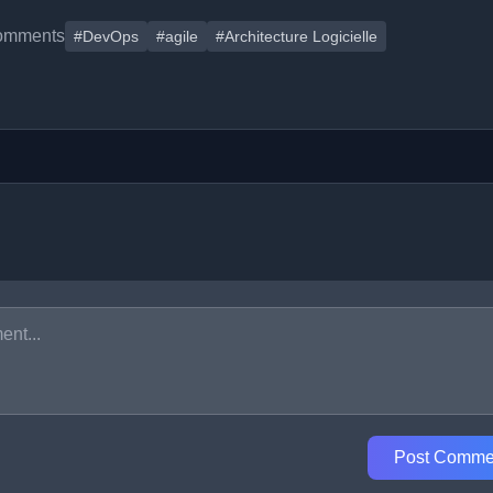
omments
#DevOps
#agile
#Architecture Logicielle
Post Comme