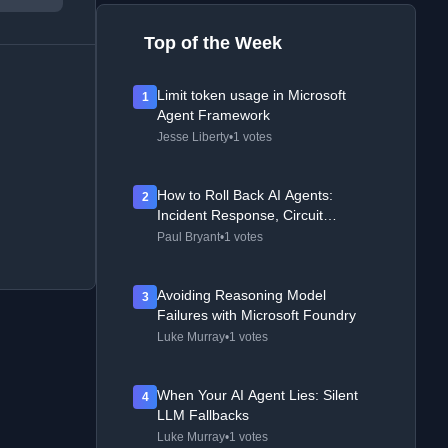
Top of the Week
Limit token usage in Microsoft
1
Agent Framework
Jesse Liberty
•
1 votes
How to Roll Back AI Agents:
2
Incident Response, Circuit
Breakers, and Recovery Patterns
Paul Bryant
•
1 votes
Avoiding Reasoning Model
3
Failures with Microsoft Foundry
Luke Murray
•
1 votes
When Your AI Agent Lies: Silent
4
LLM Fallbacks
Luke Murray
•
1 votes