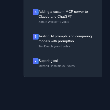
Adding a custom MCP server to
5
Claude and ChatGPT
Simon Willison
•
1 votes
Testing AI prompts and comparing
6
models with promptfoo
Tim Deschryver
•
1 votes
Superlogical
7
Mitchell Hashimoto
•
1 votes