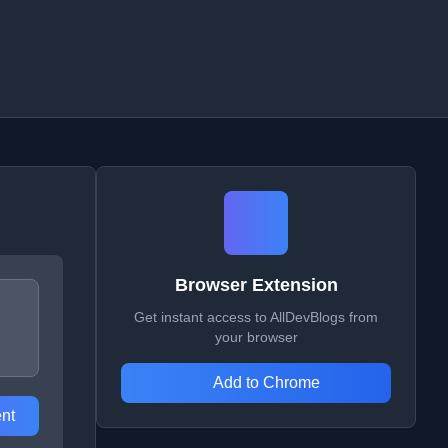
Browser Extension
Get instant access to AllDevBlogs from
your browser
Add to Chrome
nt