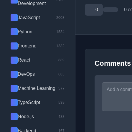
2100
Development
0
0 c
JavaScript
2003
Python
1584
Frontend
1382
React
889
Comments
DevOps
683
Machine Learning
577
TypeScript
539
Node.js
488
Backend
167