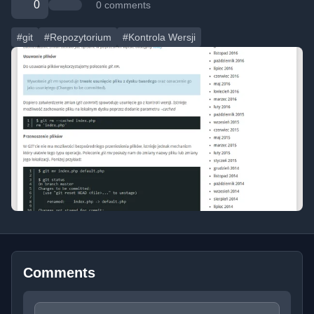
0
0 comments
#git
#Repozytorium
#Kontrola Wersji
Comments