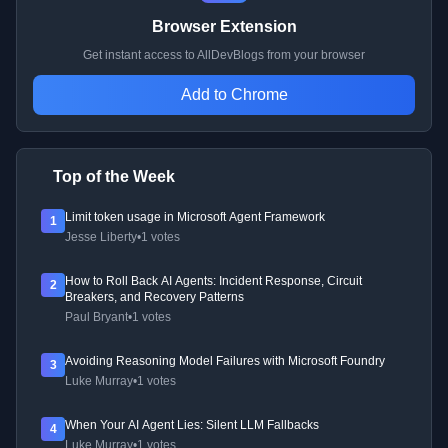
Browser Extension
Get instant access to AllDevBlogs from your browser
Add to Chrome
Top of the Week
Limit token usage in Microsoft Agent Framework
1
Jesse Liberty
•
1 votes
How to Roll Back AI Agents: Incident Response, Circuit
2
Breakers, and Recovery Patterns
Paul Bryant
•
1 votes
Avoiding Reasoning Model Failures with Microsoft Foundry
3
Luke Murray
•
1 votes
When Your AI Agent Lies: Silent LLM Fallbacks
4
Luke Murray
•
1 votes