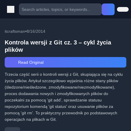
itcraftsman
•
8/16/2014
Kontrola wersji z Git cz. 3 – cykl życia
plików
Read Original
Trzecia część serii o kontroli wersji z Git, skupiająca się na cyklu
życia plików. Artykuł szczegółowo wyjaśnia różne stany plików
(śledzone/nieśledzone, zmodyfikowane/niezmodyfikowane),
proces dodawania nowych i zmodyfikowanych plików do
poczekalni za pomocą 'git add', sprawdzanie statusu
repozytorium komendą 'git status' oraz usuwanie plików za
pomocą 'git rm'. To praktyczny przewodnik po podstawowych
operacjach na plikach w Git.