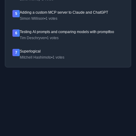
Adding a custom MCP server to Claude and ChatGPT
5
Simon Willison
•
1 votes
Testing AI prompts and comparing models with promptfoo
6
Tim Deschryver
•
1 votes
Superlogical
7
Mitchell Hashimoto
•
1 votes