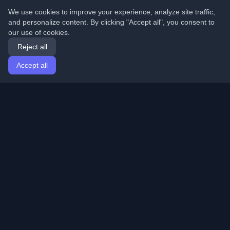
We use cookies to improve your experience, analyze site traffic,
and personalize content. By clicking "Accept all", you consent to
our use of cookies.
Reject all
Accept all
Home
Articles
English
Login
Discover the best personal developer blogs and articles
from around the world. Stay updated with the latest
trends, tutorials, and insights from the developer
community.