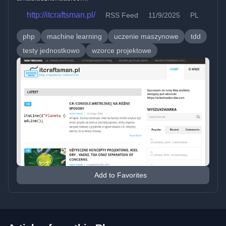
http://itcraftsman.pl/
RSS Feed
11/9/2025
PL
php
machine learning
uczenie maszynowe
tdd
testy jednostkowo
wzorce projektowe
Add to Favorites