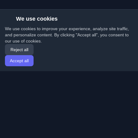
We use cookies
We use cookies to improve your experience, analyze site traffic,
and personalize content. By clicking "Accept all", you consent to
our use of cookies.
Reject all
Accept all
Home
Articles
English
Login
Discover the best personal developer blogs and articles
from around the world. Stay updated with the latest