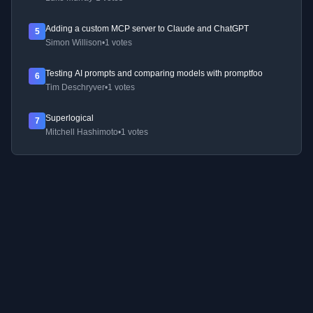
Adding a custom MCP server to Claude and ChatGPT
5
Simon Willison
•
1 votes
Testing AI prompts and comparing models with promptfoo
6
Tim Deschryver
•
1 votes
Superlogical
7
Mitchell Hashimoto
•
1 votes