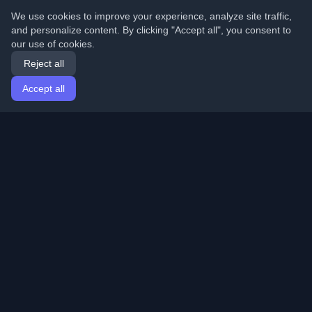
We use cookies to improve your experience, analyze site traffic,
and personalize content. By clicking "Accept all", you consent to
our use of cookies.
Reject all
Accept all
Home
Articles
English
Login
Discover the best personal developer blogs and articles
from around the world. Stay updated with the latest
trends, tutorials, and insights from the developer
community.