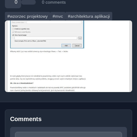
0
0 comments
#wzorzec projektowy
#mvc
#architektura aplikacji
Comments