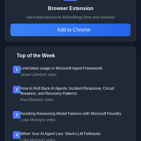
Browser Extension
Get instant access to AllDevBlogs from your browser
Add to Chrome
Top of the Week
Limit token usage in Microsoft Agent Framework
1
Jesse Liberty
•
1 votes
How to Roll Back AI Agents: Incident Response, Circuit
2
Breakers, and Recovery Patterns
Paul Bryant
•
1 votes
Avoiding Reasoning Model Failures with Microsoft Foundry
3
Luke Murray
•
1 votes
When Your AI Agent Lies: Silent LLM Fallbacks
4
Luke Murray
•
1 votes