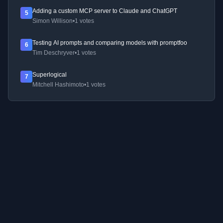
Adding a custom MCP server to Claude and ChatGPT
5
Simon Willison
•
1 votes
Testing AI prompts and comparing models with promptfoo
6
Tim Deschryver
•
1 votes
Superlogical
7
Mitchell Hashimoto
•
1 votes