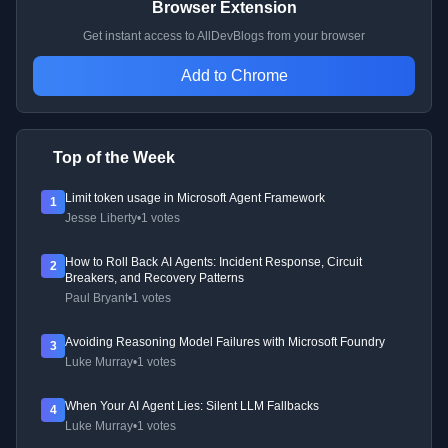
Browser Extension
Get instant access to AllDevBlogs from your browser
Add to Chrome
Top of the Week
Limit token usage in Microsoft Agent Framework
1
Jesse Liberty
•
1 votes
How to Roll Back AI Agents: Incident Response, Circuit
2
Breakers, and Recovery Patterns
Paul Bryant
•
1 votes
Avoiding Reasoning Model Failures with Microsoft Foundry
3
Luke Murray
•
1 votes
When Your AI Agent Lies: Silent LLM Fallbacks
4
Luke Murray
•
1 votes