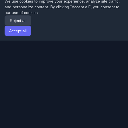
We use cookies to improve your experience, analyze site traffic,
and personalize content. By clicking "Accept all", you consent to
our use of cookies.
Reject all
Accept all
Home
Articles
English
Login
Discover the best personal developer blogs and articles
from around the world. Stay updated with the latest
trends, tutorials, and insights from the developer
community.