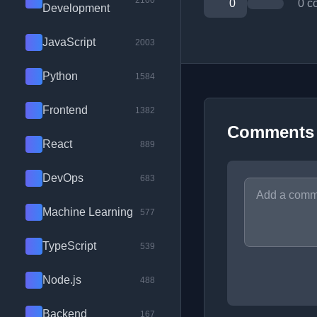
2100
0
0 c
Development
JavaScript
2003
Python
1584
Frontend
1382
Comments
React
889
DevOps
683
Machine Learning
577
TypeScript
539
Node.js
488
Backend
167