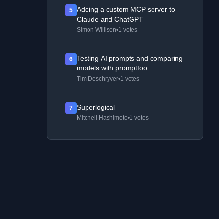
Adding a custom MCP server to
5
Claude and ChatGPT
Simon Willison
•
1 votes
Testing AI prompts and comparing
6
models with promptfoo
Tim Deschryver
•
1 votes
Superlogical
7
Mitchell Hashimoto
•
1 votes