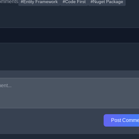
omments
#Entity Framework
#Code First
#Nuget Package
Post Comme