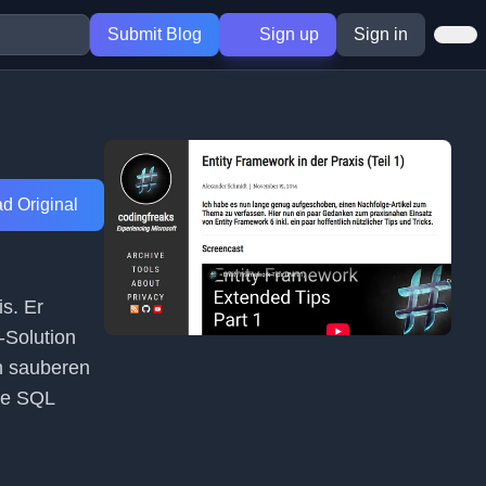
Submit Blog
Sign up
Sign in
d Original
is. Er
-Solution
n sauberen
ne SQL