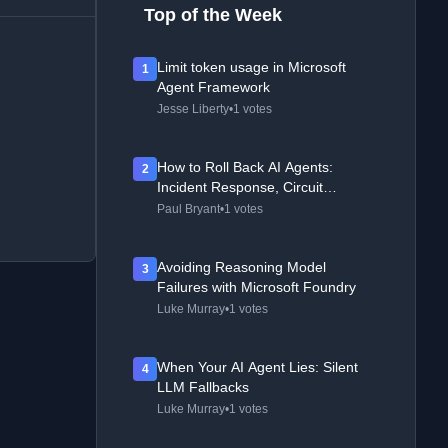
Top of the Week
Limit token usage in Microsoft
1
Agent Framework
Jesse Liberty
•
1 votes
How to Roll Back AI Agents:
2
Incident Response, Circuit
Breakers, and Recovery Patterns
Paul Bryant
•
1 votes
Avoiding Reasoning Model
3
Failures with Microsoft Foundry
Luke Murray
•
1 votes
When Your AI Agent Lies: Silent
4
LLM Fallbacks
Luke Murray
•
1 votes