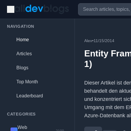
NAVIGATION
Home
Alex
•
11/15/2014
Entity Fram
Articles
1)
Blogs
Top Month
Dieser Artikel ist d
behandelt den aktue
Leaderboard
und konzentriert si
Umgang mit dem EF-
CATEGORIES
Azure-Datenbank al
Web