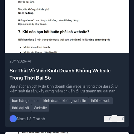
•
23/4/2026
VI
Sự Thật Về Việc Kinh Doanh Không Website
Trong Thời Đại Số
Bài viết phân tích lý do kinh doanh cần website trong thời đại số, từ
kiểm soát tài sản, xây dựng niềm tin đến tối ưu doanh thu dài hạn.
bán hàng online
kinh doanh không website
thiết kế web
thời đại số
Website
Nam Lê Thành
0
0