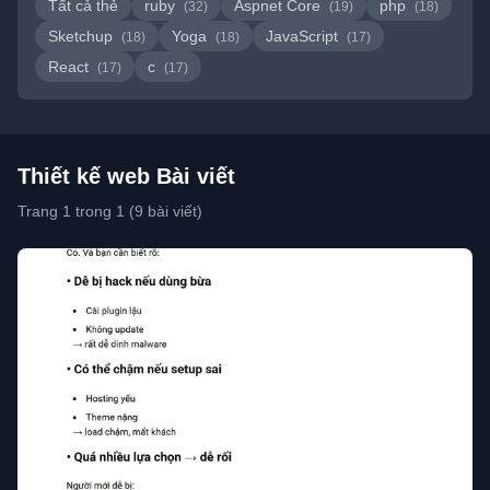
Tất cả thẻ
ruby
Aspnet Core
php
(32)
(19)
(18)
Sketchup
Yoga
JavaScript
(18)
(18)
(17)
React
c
(17)
(17)
Thiết kế web Bài viết
Trang 1 trong 1 (9 bài viết)