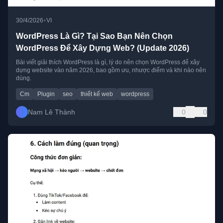
•
30/4/2026
VI
WordPress Là Gì? Tại Sao Bạn Nên Chọn
WordPress Để Xây Dựng Web? (Update 2026)
Bài viết giải thích WordPress là gì, lý do nên chọn WordPress để xây
dựng website vào năm 2026, bao gồm ưu, nhược điểm và khi nào nên
dùng.
Cm
Plugin
seo
thiết kế web
wordpress
Nam Lê Thành
0
0