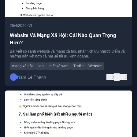
•
28/4/2026
VI
Website Và Mạng Xã Hội: Cái Nào Quan Trọng
Hơn?
Bài viết so sánh website và mạng xã hội, phân tích ưu nhược điểm và
hướng dẫn kết hợp cả hai để tối ưu kinh doanh.
mạng xã hội
seo
thiết kế web
Traffic
Website
Nam Lê Thành
0
0