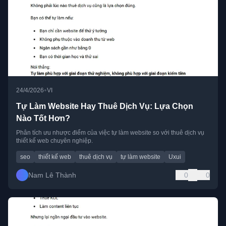
•
24/4/2026
VI
Tự Làm Website Hay Thuê Dịch Vụ: Lựa Chọn
Nào Tốt Hơn?
Phân tích ưu nhược điểm của việc tự làm website so với thuê dịch vụ
thiết kế web chuyên nghiệp.
seo
thiết kế web
thuê dịch vụ
tự làm website
Uxui
Nam Lê Thành
0
0