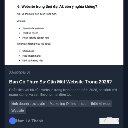
•
22/4/2026
VI
Bạn Có Thực Sự Cần Một Website Trong 2026?
Phân tích vai trò của website trong kinh doanh năm 2026, so sánh với
mạng xã hội và sàn thương mại điện tử.
kinh doanh trực tuyến
Marketing Online
seo
thiết kế web
Website
Nam Lê Thành
0
0