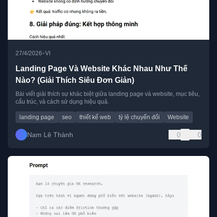
•
27/4/2026
VI
Landing Page Và Website Khác Nhau Như Thế
Nào? (Giải Thích Siêu Đơn Giản)
Bài viết giải thích sự khác biệt giữa landing page và website, mục tiêu,
cấu trúc, và cách sử dụng hiệu quả.
landing page
seo
thiết kế web
tỷ lệ chuyển đổi
Website
Nam Lê Thành
0
0