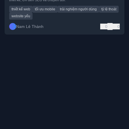
thiết kế, UX đến SEO và chuyển đổi.
thiết kế web
tối ưu mobile
trải nghiệm người dùng
tỷ lệ thoát
website yếu
Nam Lê Thành
0
0