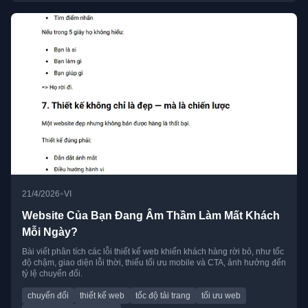
•
21/4/2026
VI
Website Của Bạn Đang Âm Thầm Làm Mất Khách
Mỗi Ngày?
Bài viết phân tích các lỗi thiết kế web khiến khách hàng rời bỏ, như tốc
độ chậm, giao diện lỗi thời, thiếu tối ưu mobile và CTA, ảnh hưởng đến
tỷ lệ chuyển đổi.
chuyển đổi
thiết kế web
tốc độ tải trang
tối ưu web