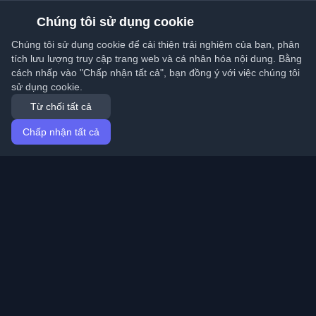
Chúng tôi sử dụng cookie
Chúng tôi sử dụng cookie để cải thiện trải nghiệm của bạn, phân
tích lưu lượng truy cập trang web và cá nhân hóa nội dung. Bằng
cách nhấp vào "Chấp nhận tất cả", bạn đồng ý với việc chúng tôi
sử dụng cookie.
Từ chối tất cả
Chấp nhận tất cả
Trang chủ
Bài viết
Vietnamese (Tiếng Việt)
Đăng nhập
Khám phá những blog cá nhân tốt nhất của lập trình
viên và bài viết từ khắp nơi trên thế giới. Cập nhật với
những xu hướng mới nhất, hướng dẫn và hiểu biết từ