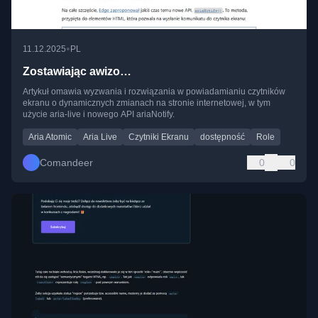
•
11.12.2025
PL
Zostawiając awizo…
Artykuł omawia wyzwania i rozwiązania w powiadamianiu czytników
ekranu o dynamicznych zmianach na stronie internetowej, w tym
użycie aria-live i nowego API ariaNotify.
Aria Atomic
Aria Live
Czytniki Ekranu
dostępność
Role
Comandeer
0
0