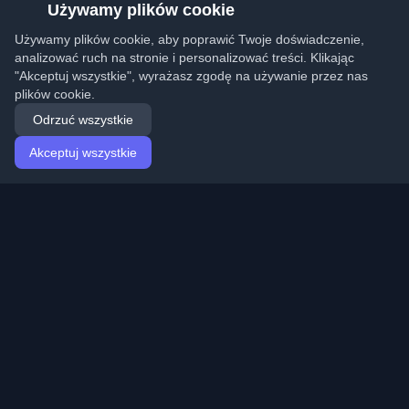
Używamy plików cookie
Używamy plików cookie, aby poprawić Twoje doświadczenie,
analizować ruch na stronie i personalizować treści. Klikając
"Akceptuj wszystkie", wyrażasz zgodę na używanie przez nas
plików cookie.
Odrzuć wszystkie
Akceptuj wszystkie
Strona główna
Artykuły
Polish (Polski)
Logowanie
Odkryj najlepsze osobiste blogi deweloperskie i artykuły
z całego świata. Bądź na bieżąco z najnowszymi
trendami, tutorialami i spostrzeżeniami ze społeczności
deweloperów.