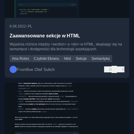
•
6.06.2022
PL
Zaawansowane sekcje w HTML
Wyjaśnia różnice między <section> a <div> w HTML, skupiając się na
semantyce i dostępności dla technologii asystujących.
Aria Roles
Czytniki Ekranu
html
Sekcje
Semantyka
Frontlive Olaf Sulich
0
0