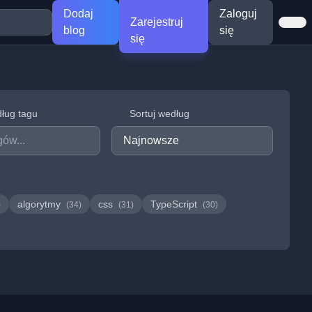
Dodaj
Zaloguj
Zarejestruj
blog
się
się
dług tagu
Sortuj według
algorytmy
css
TypeScript
)
(34)
(31)
(30)