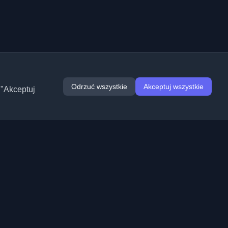
Odrzuć wszystkie
Akceptuj wszystkie
 "Akceptuj
Rozszerzenia
Informacje
Chrome
O nas
Edge
Kontakt
(wkrótce)