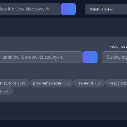
Filtruj we
avaScript
programowanie
Frontend
React
(149)
(60)
(59)
(38
we
(29)