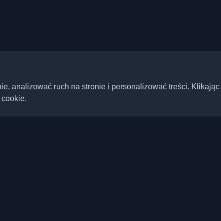
 analizować ruch na stronie i personalizować treści. Klikając
 cookie.
Szybkie linki
Artykuły
ste blogi deweloperskie i
ta. Bądź na bieżąco z
Blogi