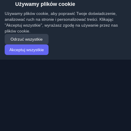
Używamy plików cookie
Używamy plików cookie, aby poprawić Twoje doświadczenie,
analizować ruch na stronie i personalizować treści. Klikając
"Akceptuj wszystkie", wyrażasz zgodę na używanie przez nas
plików cookie.
Odrzuć wszystkie
Akceptuj wszystkie
Strona główna
Artykuły
Polish (Polski)
Logowanie
Odkryj najlepsze osobiste blogi deweloperskie i artykuły
z całego świata. Bądź na bieżąco z najnowszymi
trendami, tutorialami i spostrzeżeniami ze społeczności