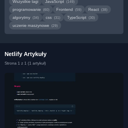
Wszystkie tagi
JavaScript
(149)
programowanie
Frontend
React
(60)
(59)
(38)
algorytmy
css
TypeScript
(34)
(31)
(30)
uczenie maszynowe
(29)
Netlify Artykuły
Strona 1 z 1 (1 artykuł)