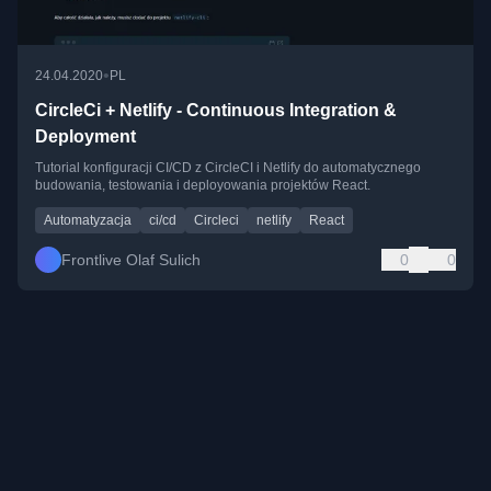
•
24.04.2020
PL
CircleCi + Netlify - Continuous Integration &
Deployment
Tutorial konfiguracji CI/CD z CircleCI i Netlify do automatycznego
budowania, testowania i deployowania projektów React.
Automatyzacja
ci/cd
Circleci
netlify
React
Frontlive Olaf Sulich
0
0