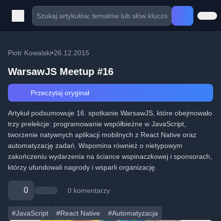
Piotr Kowalski
•
26.12.2015
WarsawJS Meetup #16
Przeczytaj oryginał
Artykuł podsumowuje 16. spotkanie WarsawJS, które obejmowało
trzy prelekcje: programowanie współbieżne w JavaScript,
tworzenie natywnych aplikacji mobilnych z React Native oraz
automatyzację zadań. Wspomina również o nietypowym
zakończeniu wydarzenia na ściance wspinaczkowej i sponsorach,
którzy ufundowali nagrody i wsparli organizację.
0
0 komentarzy
#JavaScript
#React Native
#Automatyzacja