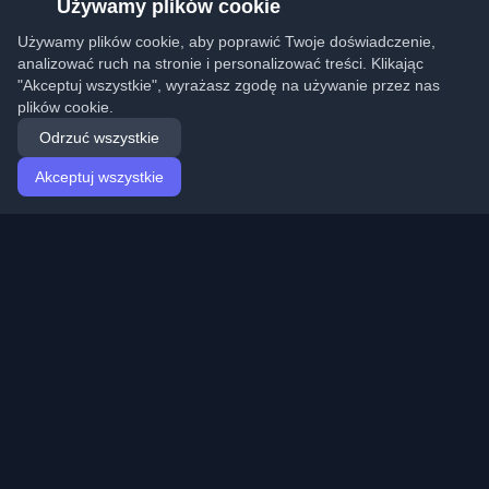
Używamy plików cookie
Używamy plików cookie, aby poprawić Twoje doświadczenie,
analizować ruch na stronie i personalizować treści. Klikając
"Akceptuj wszystkie", wyrażasz zgodę na używanie przez nas
plików cookie.
Odrzuć wszystkie
Akceptuj wszystkie
Strona główna
Artykuły
Polish (Polski)
Logowanie
Odkryj najlepsze osobiste blogi deweloperskie i artykuły
z całego świata. Bądź na bieżąco z najnowszymi
trendami, tutorialami i spostrzeżeniami ze społeczności
deweloperów.