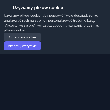
Używamy plików cookie
Używamy plików cookie, aby poprawić Twoje doświadczenie,
analizować ruch na stronie i personalizować treści. Klikając
"Akceptuj wszystkie", wyrażasz zgodę na używanie przez nas
plików cookie.
Odrzuć wszystkie
Akceptuj wszystkie
Strona główna
Artykuły
Polish (Polski)
Logowanie
Odkryj najlepsze osobiste blogi deweloperskie i artykuły
z całego świata. Bądź na bieżąco z najnowszymi
trendami, tutorialami i spostrzeżeniami ze społeczności