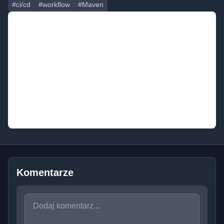
#ci/cd
#workflow
#Maven
Komentarze