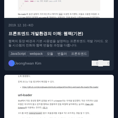
•
2019. 12. 10.
KO
프론트엔드 개발환경의 이해: 웹팩(기본)
웹팩의 등장 배경과 기본 사용법을 설명하는 프론트엔드 개발 가이드. 모
듈 시스템의 진화와 웹팩 번들링 과정을 다룹니다.
JavaScript
webpack
모듈
번들러
프론트엔드
Jeonghwan Kim
0
0