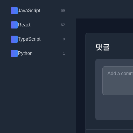
JavaScript
69
React
62
TypeScript
9
댓글
Python
1