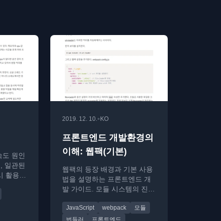
•
2019. 12. 10.
KO
프론트엔드 개발환경의
이해: 웹팩(기본)
 속도 원인
리, 일관된
웹팩의 등장 배경과 기본 사용
시 활용
법을 설명하는 프론트엔드 개
 분석합니
발 가이드. 모듈 시스템의 진화
와 웹팩 번들링 과정을 다룹니
JavaScript
webpack
모듈
다.
번들러
프론트엔드