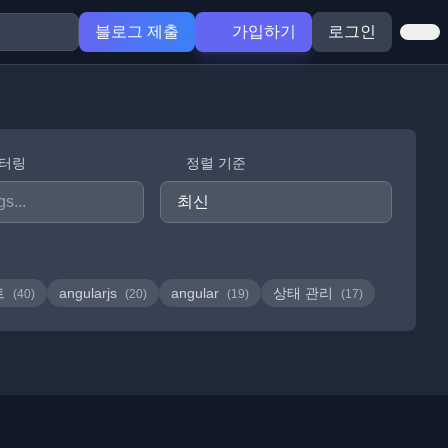
블로그 제출
가입하기
로그인
필터링
정렬 기준
트
angularjs
angular
상태 관리
(40)
(20)
(19)
(17)