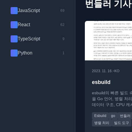
번들러 기사
JavaScript
69
React
62
TypeScript
9
Python
1
•
2023. 11. 16.
KO
esbuild
esbuild의 빠른 빌드
을 Go 언어, 병렬 처
데이터 구조, CPU 캐
측면에서 기술적으로
Esbuild
go
번들러
다.
병렬 처리
빌드 도구