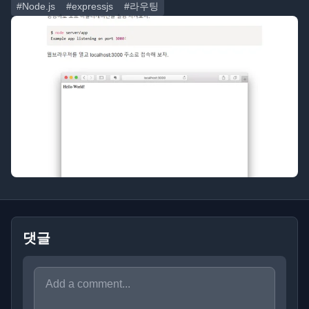
#Node.js
#expressjs
#라우팅
댓글