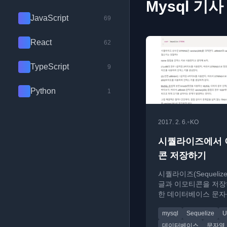
Mysql 기사
JavaScript
69
React
62
TypeScript
9
Python
1
•
2017. 2. 6.
KO
시퀄라이즈에서 
콘 저장하기
시퀄라이즈(Sequeliz
글과 이모티콘을 저장
한 데이터베이스 문자
방법과 인덱스 키 길이
mysql
Sequelize
U
결 방안
데이터베이스
문자열