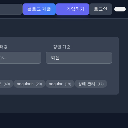
블로그 제출
가입하기
로그인
필터링
정렬 기준
트
angularjs
angular
상태 관리
(40)
(20)
(19)
(17)