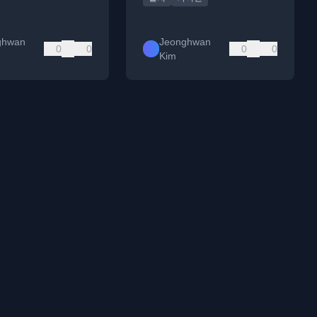
ghwan
Jeonghwan
0
0
0
0
Kim