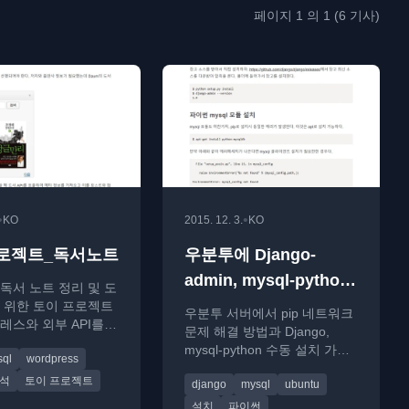
페이지 1 의 1 (6 기사)
•
•
KO
2015. 12. 3.
KO
로젝트_독서노트
우분투에 Django-
admin, mysql-python
독서 노트 정리 및 도
설치
 위한 토이 프로젝트
우분투 서버에서 pip 네트워크
레스와 외부 API를
문제 해결 방법과 Django,
발한 과정을 소개합
mysql-python 수동 설치 가이
sql
wordpress
드
분석
토이 프로젝트
django
mysql
ubuntu
설치
파이썬