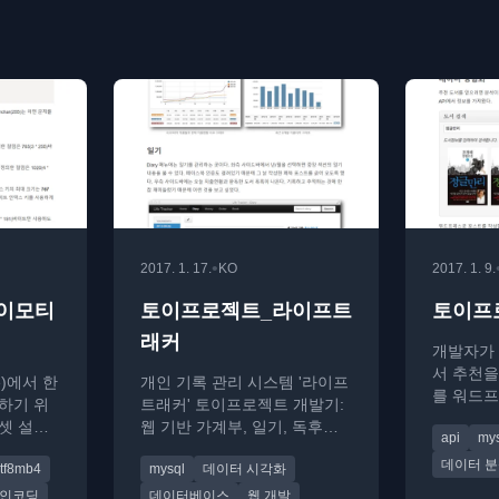
•
2017. 1. 17.
KO
2017. 1. 9.
이모티
토이프로젝트_라이프트
토이프
래커
개발자가 
서 추천을
e)에서 한
개인 기록 관리 시스템 '라이프
를 워드프
하기 위
트래커' 토이프로젝트 개발기:
활용해 개
셋 설정
웹 기반 가계부, 일기, 독후감
api
my
니다.
 제한 해
통합 및 데이터 분석 경험
데이터 
tf8mb4
mysql
데이터 시각화
 인코딩
데이터베이스
웹 개발