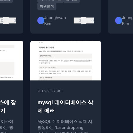
회귀분석
Jeonghwan
Jeon
0
0
0
0
Kim
Kim
•
2015. 9. 27.
KO
스에 장
mysql 데이터베이스 삭
하기
제 에러
베이스에
MySQL 데이터베이스 삭제 시
합하는 방
발생하는 'Error dropping