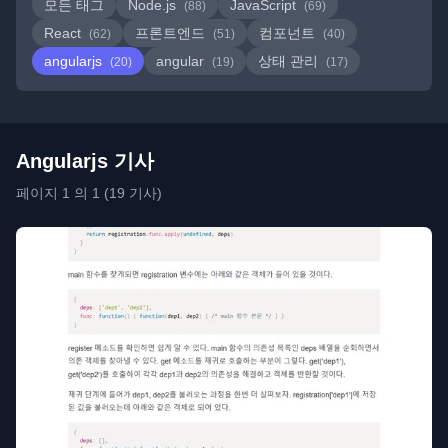
모든 태그
Node.js
JavaScript
(88)
(69)
React
프론트엔드
컴포넌트
(62)
(51)
(40)
angularjs
angular
상태 관리
(20)
(19)
(17)
Angularjs 기사
페이지 1 의 1 (19 기사)