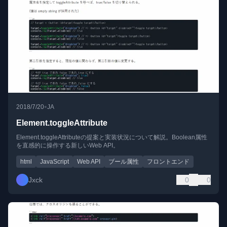
•
2018/7/20
JA
Element.toggleAttribute
Element.toggleAttributeの提案と実装状況について解説。Boolean属性
を直感的に操作する新しいWeb API。
html
JavaScript
Web API
ブール属性
フロントエンド
Jxck
0
0