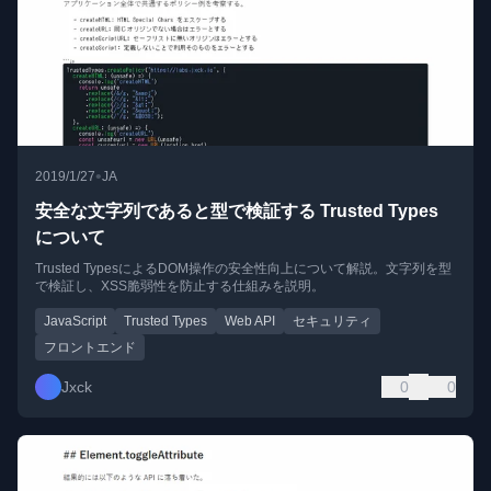
•
2019/1/27
JA
安全な文字列であると型で検証する Trusted Types
について
Trusted TypesによるDOM操作の安全性向上について解説。文字列を型
で検証し、XSS脆弱性を防止する仕組みを説明。
JavaScript
Trusted Types
Web API
セキュリティ
フロントエンド
Jxck
0
0