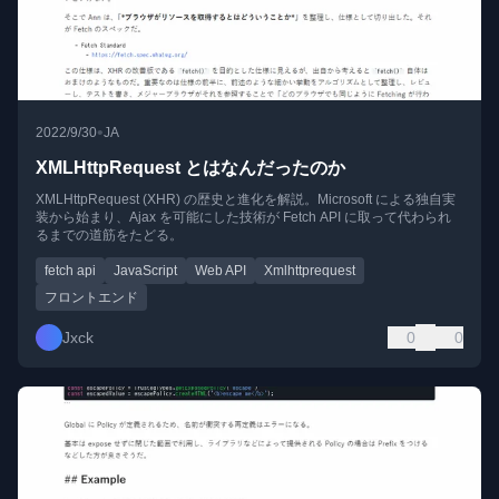
•
2022/9/30
JA
XMLHttpRequest とはなんだったのか
XMLHttpRequest (XHR) の歴史と進化を解説。Microsoft による独自実
装から始まり、Ajax を可能にした技術が Fetch API に取って代わられ
るまでの道筋をたどる。
fetch api
JavaScript
Web API
Xmlhttprequest
フロントエンド
Jxck
0
0