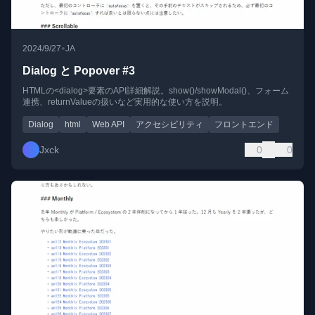
•
2024/9/27
JA
Dialog と Popover #3
HTMLの<dialog>要素のAPI詳細解説。show()/showModal()、フォーム
連携、returnValueの扱いなど実用的な使い方を説明。
Dialog
html
Web API
アクセシビリティ
フロントエンド
Jxck
0
0