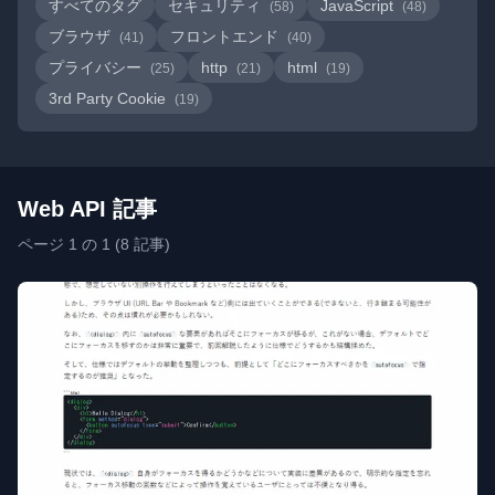
すべてのタグ
セキュリティ
JavaScript
(58)
(48)
ブラウザ
フロントエンド
(41)
(40)
プライバシー
http
html
(25)
(21)
(19)
3rd Party Cookie
(19)
Web API 記事
ページ 1 の 1 (8 記事)