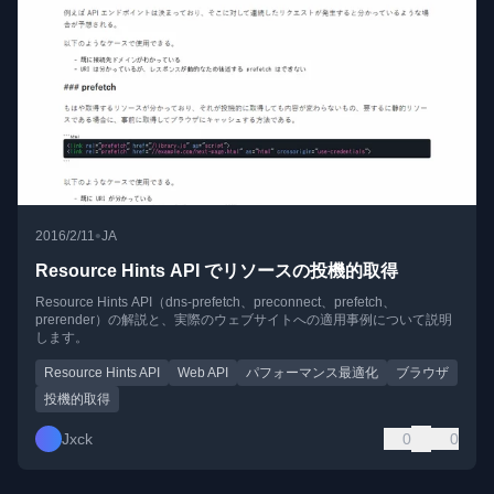
•
2016/2/11
JA
Resource Hints API でリソースの投機的取得
Resource Hints API（dns-prefetch、preconnect、prefetch、
prerender）の解説と、実際のウェブサイトへの適用事例について説明
します。
Resource Hints API
Web API
パフォーマンス最適化
ブラウザ
投機的取得
Jxck
0
0