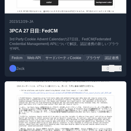
•
2023/12/29
JA
3PCA 27 日目: FedCM
3rd Party Cookie Advent Calendarの27日目。FedCM(Federated
Credential Management) APIについて解説。認証連携の新しいブラウ
ザAPI。
Fedcm
Web API
サードパーティCookie
ブラウザ
認証連携
Jxck
0
0