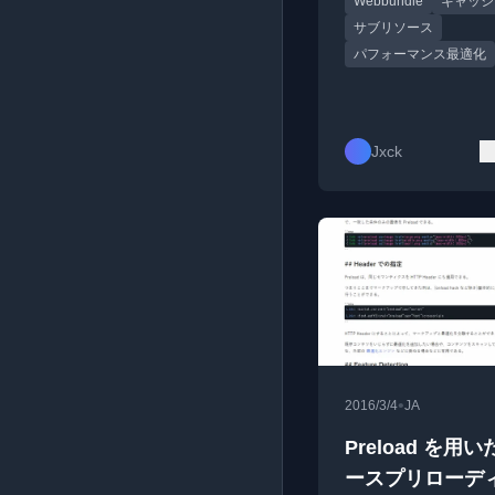
Webbundle
キャッシ
す。
サブリソース
パフォーマンス最適化
Jxck
•
2016/3/4
JA
Preload を用
ースプリローデ