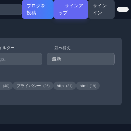
ブログを
サインア
サイン
投稿
ップ
イン
ィルター
並べ替え
ド
プライバシー
http
html
(40)
(25)
(21)
(19)