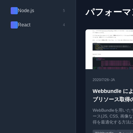
パフォーマ
Node.js
5
React
4
•
2020/7/26
JA
Webbundle 
ブリソース取得
化
WebBundleを用い
ース(JS, CSS, 画像
得を最適化する方法
て、仕様と実装を解