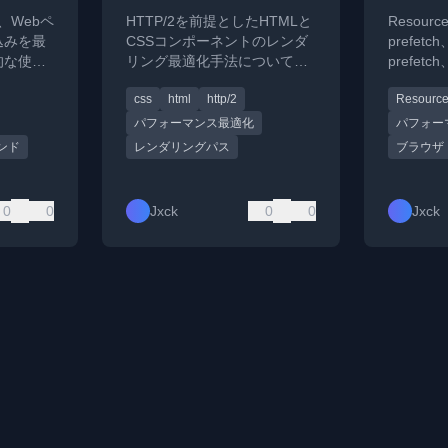
ネントのレンダリング
と、Webペ
HTTP/2を前提としたHTMLと
Resource
パス最適化について
込みを最
CSSコンポーネントのレンダ
prefetc
的な使用
リング最適化手法について解
prefetc
説明しま
説。CSSの分割読み込みとブ
と、実際
css
html
http/2
Resource
ロック問題の解決策を提案。
適用事例
す。
パフォーマンス最適化
パフォー
ンド
レンダリングパス
ブラウザ
0
0
Jxck
0
0
Jxck