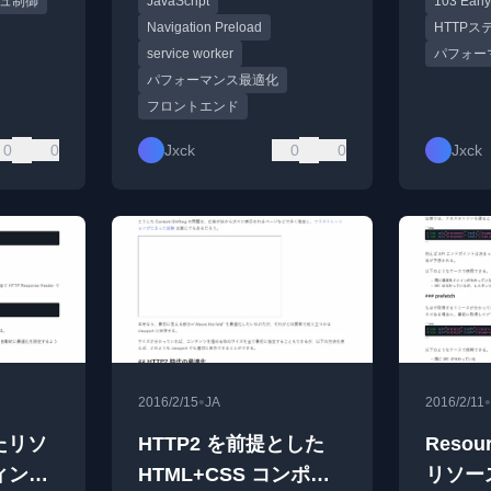
ュ制御
JavaScript
103 Early
を並行処理。
Navigation Preload
HTTP
service worker
パフォー
パフォーマンス最適化
フロントエンド
0
0
Jxck
0
0
Jxck
•
•
2016/2/15
JA
2016/2/11
いたリソ
HTTP2 を前提とした
Resour
ィング
HTML+CSS コンポー
リソー