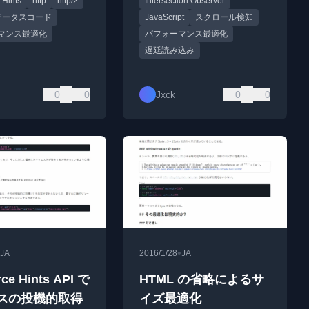
 Hints
http
http/2
Intersection Observer
ステータスコード
JavaScript
スクロール検知
マンス最適化
パフォーマンス最適化
遅延読み込み
0
0
Jxck
0
0
•
JA
2016/1/28
JA
ce Hints API で
HTML の省略によるサ
スの投機的取得
イズ最適化