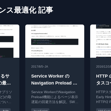
ンス最適化 記事
•
2017/8/5
JA
2016/12/1
によるサ
Service Worker の
HTTP
の最適
Navigation Preload に
タスコード
よる表示遅延回避
Hints
たサブリソ
Service WorkerのNavigation
HTTPス
など)の取
Preload機能によるページ表示
Early 
につい
遅延の回避方法を解説。SW起
HTTP/
説しま
動とネットワークリクエスト
る利点に