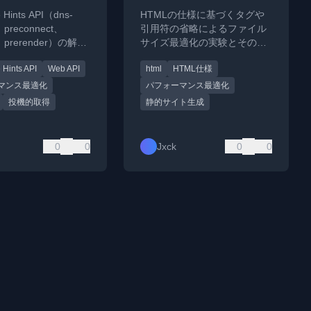
 Hints API（dns-
HTMLの仕様に基づくタグや
h、preconnect、
引用符の省略によるファイル
h、prerender）の解説
サイズ最適化の実験とその効
のウェブサイトへの
果について解説。
 Hints API
Web API
html
HTML仕様
について説明しま
マンス最適化
パフォーマンス最適化
投機的取得
静的サイト生成
0
0
Jxck
0
0