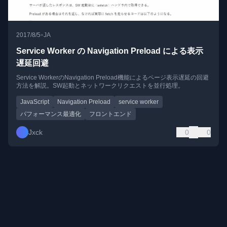
•
2017/8/5
JA
Service Worker の Navigation Preload による表示
遅延回避
Service WorkerのNavigation Preload機能によるページ表示遅延の回避
方法を解説。SW起動とネットワークリクエストを並行処理。
JavaScript
Navigation Preload
service worker
パフォーマンス最適化
フロントエンド
Jxck
0
0