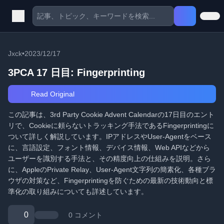
Jxck
•
2023/12/17
3PCA 17 日目: Fingerprinting
Read Original
この記事は、3rd Party Cookie Advent Calendarの17日目のエント
リで、Cookieに頼らないトラッキング手法であるFingerprintingに
ついて詳しく解説しています。IPアドレスやUser-Agentをベース
に、言語設定、フォント情報、デバイス情報、Web APIなどから
ユーザーを識別する手法と、その精度向上の仕組みを説明。さら
に、AppleのPrivate Relay、User-Agent文字列の簡素化、各種ブラ
ウザの対策など、Fingerprintingを防ぐための最新の技術動向と標
準化の取り組みについても詳述しています。
0
0 コメント