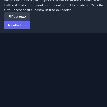
Utilizziamo i cookie per migliorare la tua esperienza, analizzare il
traffico del sito e personalizzare i contenuti. Cliccando su "Accetta
tutto", acconsenti al nostro utilizzo dei cookie.
Rifiuta tutto
Accetta tutto
Home
Articoli
Italian (Italiano)
Accesso
Scopri i migliori blog personali di sviluppatori e articoli
da tutto il mondo. Rimani aggiornato con le ultime
tendenze, tutorial e approfondimenti della comunità di
sviluppatori.